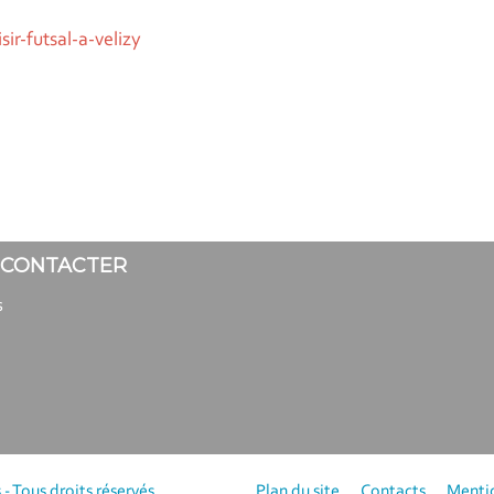
sir-futsal-a-velizy
 CONTACTER
s
- Tous droits réservés
Plan du site
Contacts
Mentio