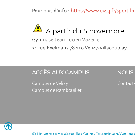
Pour plus d'info :
https://www.uvsq.fr/sport-loi
A partir du 5 novembre
Gymnase Jean Lucien Vazeille
21 rue Exelmans 78 140 Vélizy-Villacoublay
ACCÈS AUX CAMPUS
NOUS
Campus de Vélizy
Contact
Campus de Rambouillet
© Université de Versailles Saint-Quentin-en-Yvelines 