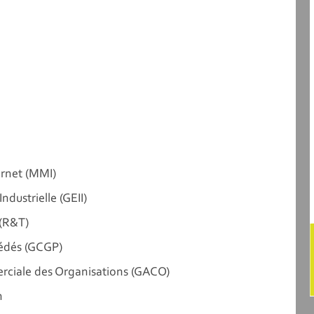
ernet (MMI)
ndustrielle (GEII)
(R&T)
édés (GCGP)
rciale des Organisations (GACO)
n