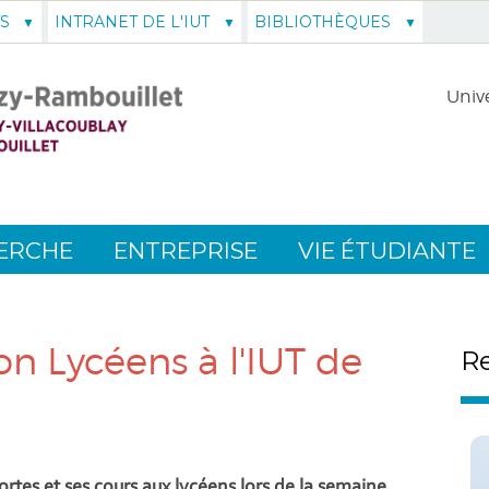
S
INTRANET DE L'IUT
BIBLIOTHÈQUES
Unive
ERCHE
ENTREPRISE
VIE ÉTUDIANTE
 Lycéens à l'IUT de
Re
portes et ses cours aux lycéens lors de la semaine