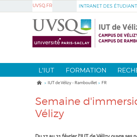
UVSQ.FR
INTRANET DES ÉTUDIANT
L'IUT
FORMATION
RECH
IUT de Vélizy - Rambouillet
FR
Semaine d'immersion
Vélizy
Du 17 au 21 février l'IUT de Vélizy ouvre ses 